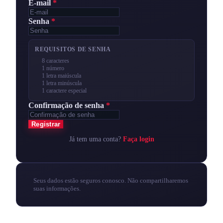
E-mail
*
Senha
*
REQUISITOS DE SENHA
8 caracteres
1 número
1 letra maiúscula
1 letra minúscula
1 caractere especial
Confirmação de senha
*
Registrar
Já tem uma conta?
Faça login
Seus dados estão seguros conosco. Não compartilharemos
suas informações.